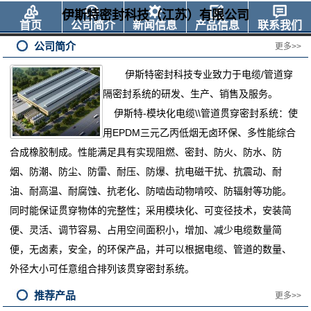
伊斯特密封科技（江苏）有限公司
首页
公司简介
新闻信息
产品信息
联系我们
公司简介
更多>>
伊斯特密封科技专业
致力于电缆
/管道穿
隔密封系统的研发、生产、销售及服务。
伊斯特
-模块化电缆\\管道贯穿密封系统：使
用EPDM三元乙丙低烟无卤环保、多性能综合
合成橡胶制成。性能满足具有实现阻燃、密封、防火、防水、防
烟、防潮、防尘、防雷、耐压、防爆、抗电磁干扰、抗震动、耐
油、耐高温、耐腐蚀、抗老化、防啮齿动物啃咬、防辐射等功能。
同时能保证贯穿物体的完整性；采用模块化、可变径技术，安装简
便、灵活、调节容易、占用空间面积小，增加、减少电缆数量简
便，无卤素，安全，的环保产品，并可以根据电缆、管道的数量、
外径大小可任意组合排列该贯穿密封系统。
推荐产品
更多>>