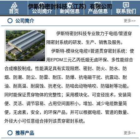
伊斯特密封科技（江苏）有限公司
首页
公司简介
新闻信息
产品信息
联系我们
公司简介
更多>>
伊斯特密封科技专业
致力于电缆
/管道穿
隔密封系统的研发、生产、销售及服务。
伊斯特
-模块化电缆\\管道贯穿密封系统：使
用EPDM三元乙丙低烟无卤环保、多性能综合
合成橡胶制成。性能满足具有实现阻燃、密封、防火、防水、防
烟、防潮、防尘、防雷、耐压、防爆、抗电磁干扰、抗震动、耐
油、耐高温、耐腐蚀、抗老化、防啮齿动物啃咬、防辐射等功能。
同时能保证贯穿物体的完整性；采用模块化、可变径技术，安装简
便、灵活、调节容易、占用空间面积小，增加、减少电缆数量简
便，无卤素，安全，的环保产品，并可以根据电缆、管道的数量、
外径大小可任意组合排列该贯穿密封系统。
推荐产品
更多>>