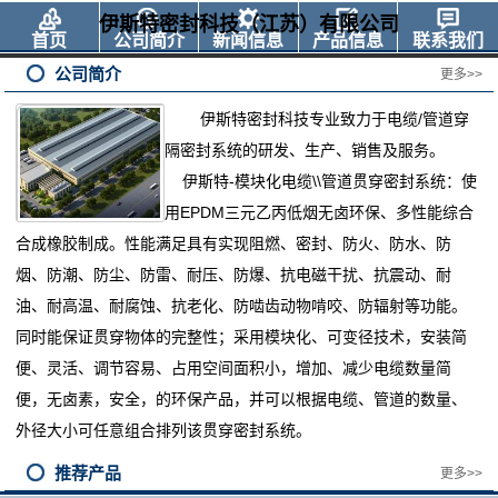
伊斯特密封科技（江苏）有限公司
首页
公司简介
新闻信息
产品信息
联系我们
公司简介
更多>>
伊斯特密封科技专业
致力于电缆
/管道穿
隔密封系统的研发、生产、销售及服务。
伊斯特
-模块化电缆\\管道贯穿密封系统：使
用EPDM三元乙丙低烟无卤环保、多性能综合
合成橡胶制成。性能满足具有实现阻燃、密封、防火、防水、防
烟、防潮、防尘、防雷、耐压、防爆、抗电磁干扰、抗震动、耐
油、耐高温、耐腐蚀、抗老化、防啮齿动物啃咬、防辐射等功能。
同时能保证贯穿物体的完整性；采用模块化、可变径技术，安装简
便、灵活、调节容易、占用空间面积小，增加、减少电缆数量简
便，无卤素，安全，的环保产品，并可以根据电缆、管道的数量、
外径大小可任意组合排列该贯穿密封系统。
推荐产品
更多>>