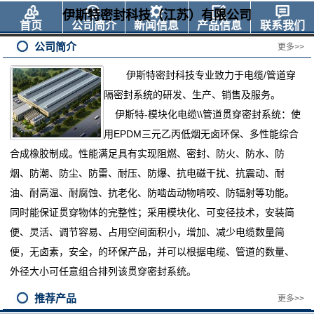
伊斯特密封科技（江苏）有限公司
首页
公司简介
新闻信息
产品信息
联系我们
公司简介
更多>>
伊斯特密封科技专业
致力于电缆
/管道穿
隔密封系统的研发、生产、销售及服务。
伊斯特
-模块化电缆\\管道贯穿密封系统：使
用EPDM三元乙丙低烟无卤环保、多性能综合
合成橡胶制成。性能满足具有实现阻燃、密封、防火、防水、防
烟、防潮、防尘、防雷、耐压、防爆、抗电磁干扰、抗震动、耐
油、耐高温、耐腐蚀、抗老化、防啮齿动物啃咬、防辐射等功能。
同时能保证贯穿物体的完整性；采用模块化、可变径技术，安装简
便、灵活、调节容易、占用空间面积小，增加、减少电缆数量简
便，无卤素，安全，的环保产品，并可以根据电缆、管道的数量、
外径大小可任意组合排列该贯穿密封系统。
推荐产品
更多>>